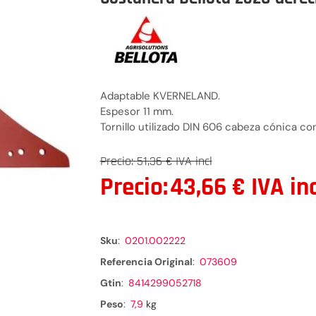
Adaptable KVERNELAND.
Espesor 11 mm.
Tornillo utilizado DIN 606 cabeza cónica co
Precio:
51,36 € IVA incl
Precio:
43,66 € IVA inc
Sku
:
0201.002222
Referencia Original
:
073609
Gtin
:
8414299052718
Peso
:
7,9
kg