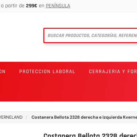
a partir de
299€
en
PENÍNSULA
ON
PROTECCION LABORAL
CERRAJERIA Y FO
VERNELAND
Costanera Bellota 2328 derecha e izquierda Kvern
Costanera Bellota 2328 derec