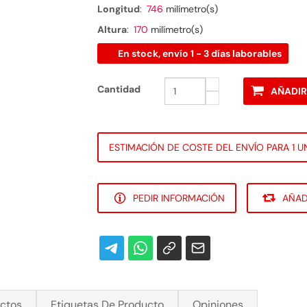
Longitud
:
746
milímetro(s)
Altura
:
170
milímetro(s)
En stock, envío 1 - 3 días laborables
Cantidad
AÑADIR
ESTIMACIÓN DE COSTE DEL ENVÍO PARA 1 U
PEDIR INFORMACIÓN
AÑAD
uctos
Etiquetas De Producto
Opiniones