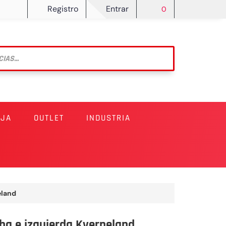
Registro
Entrar
0
RJA
OUTLET
INDUSTRIA
eland
ha e izquierda Kverneland