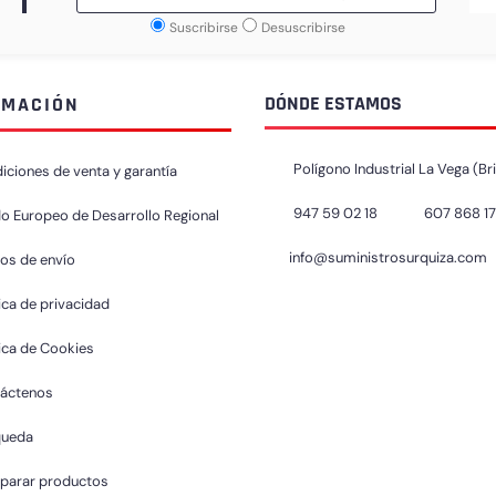
Suscribirse
Desuscribirse
DÓNDE ESTAMOS
RMACIÓN
Polígono Industrial La Vega (Br
iciones de venta y garantía
947 59 02 18
607 868 1
o Europeo de Desarrollo Regional
info@suministrosurquiza.com
os de envío
ica de privacidad
tica de Cookies
áctenos
queda
arar productos