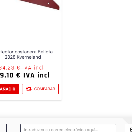
tector costanera Bellota
2328 Kverneland
34,23 € IVA incl
9,10 € IVA incl
AÑADIR
COMPARAR