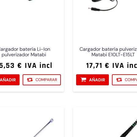
argador batería Li-Ion
Cargador batería pulveri
pulverizador Matabi
Matabi E10LT-E15LT
5,53 € IVA incl
17,71 € IVA inc
AÑADIR
COMPARAR
AÑADIR
COMP