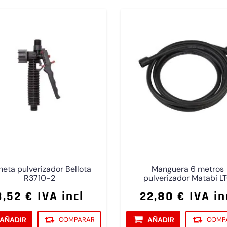
eta pulverizador Bellota
Manguera 6 metros
R3710-2
pulverizador Matabi L
8,52 € IVA incl
22,80 € IVA in
AÑADIR
COMPARAR
AÑADIR
COMP