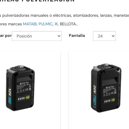
 pulverizadoras manuales o eléctricas, atomizadores, lanzas, manetas,
ores marcas
MATABI
,
PULMIC
,
IK
, BELLOTA...
ar por
Pantalla