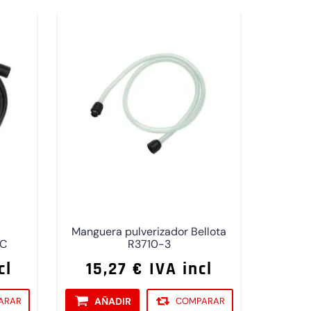
Manguera pulverizador Bellota
TC
R3710-3
cl
15,27 € IVA incl
ARAR
AÑADIR
COMPARAR