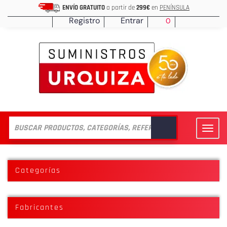
ENVÍO GRATUITO
a partir de
299€
en
PENÍNSULA
Registro
Entrar
0
Toggl
navig
Categorías
Fabricantes