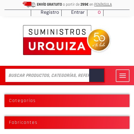
ENVÍO GRATUITO
a partir de
299€
en
PENÍNSULA
Registro
Entrar
0
Toggl
navig
Categorías
Fabricantes