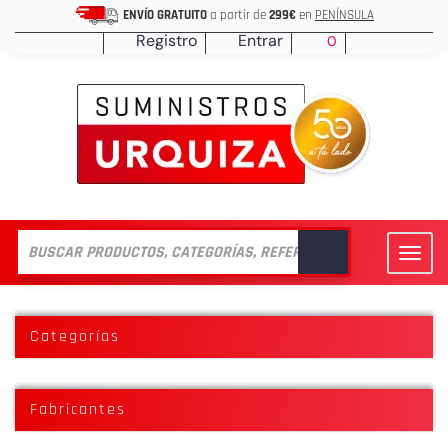
ENVÍO GRATUITO
a partir de
299€
en
PENÍNSULA
Registro
Entrar
0
Toggl
navig
Categorías
Fabricantes