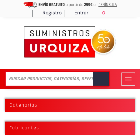
ENVÍO GRATUITO
a partir de
299€
en
PENÍNSULA
Registro
Entrar
0
Toggl
navig
Categorías
Fabricantes