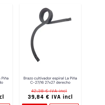
a Piña
Brazo cultivador espiral La Piña
do
C-27/16 27x27 derecho
42,38 € IVA incl
cl
39,84 € IVA incl