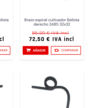
ellota
Brazo espiral cultivador Bellota
0
derecho 2485 32x32
85,30 € IVA incl
cl
72,50 € IVA incl
ARAR
AÑADIR
COMPARAR