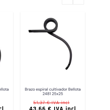
ellota
Brazo espiral cultivador Bellota
2481 25x25
51,37 € IVA incl
cl
43,66 € IVA incl