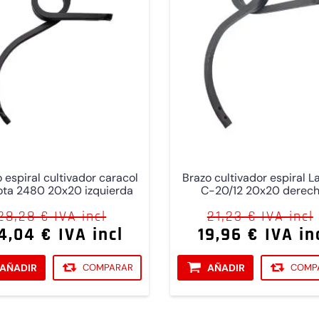
 espiral cultivador caracol
Brazo cultivador espiral L
ota 2480 20x20 izquierda
C-20/12 20x20 derec
28,28 € IVA incl
21,23 € IVA incl
4,04 € IVA incl
19,96 € IVA in
AÑADIR
COMPARAR
AÑADIR
COMP