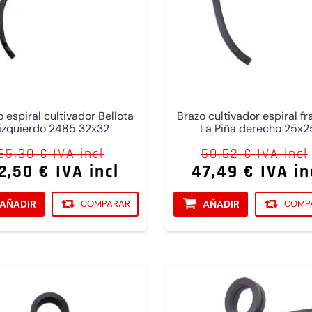
 espiral cultivador Bellota
Brazo cultivador espiral f
izquierdo 2485 32x32
La Piña derecho 25x2
85,30 € IVA incl
50,52 € IVA incl
2,50 € IVA incl
47,49 € IVA in
AÑADIR
COMPARAR
AÑADIR
COMP