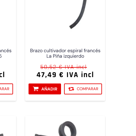
rancés
Brazo cultivador espiral francés
5
La Piña izquierdo
50,52 € IVA incl
cl
47,49 € IVA incl
ARAR
AÑADIR
COMPARAR