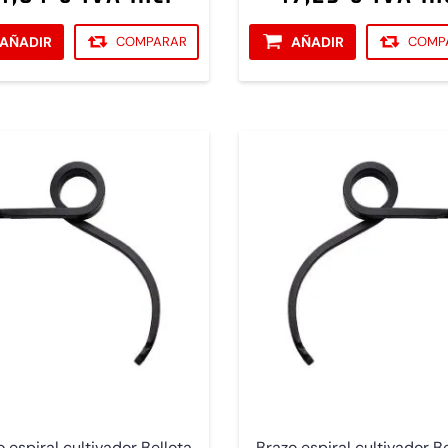
AÑADIR
COMPARAR
AÑADIR
COMP
 espiral cultivador Bellota
Brazo espiral cultivador B