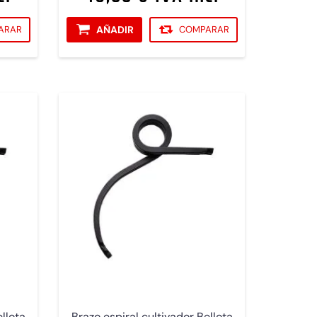
ARAR
AÑADIR
COMPARAR
ellota
Brazo espiral cultivador Bellota