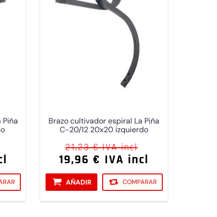
a Piña
Brazo cultivador espiral La Piña
ho
C-20/12 20x20 izquierdo
21,23 € IVA incl
cl
19,96 € IVA incl
ARAR
AÑADIR
COMPARAR