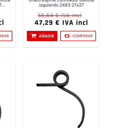
7
izquierdo 2483 27x27
55,64 € IVA incl
cl
47,29 € IVA incl
ARAR
AÑADIR
COMPARAR