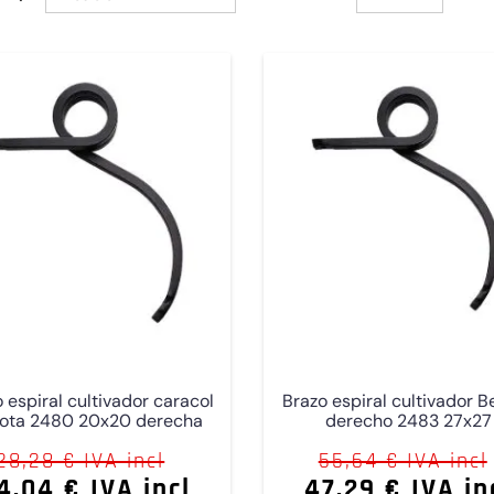
 espiral cultivador caracol
Brazo espiral cultivador B
lota 2480 20x20 derecha
derecho 2483 27x27
28,28 € IVA incl
55,64 € IVA incl
4,04 € IVA incl
47,29 € IVA in