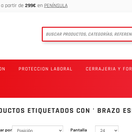
a partir de
299€
en
PENÍNSULA
ON
PROTECCION LABORAL
CERRAJERIA Y FO
DUCTOS ETIQUETADOS CON ' BRAZO ES
ar por
Pantalla