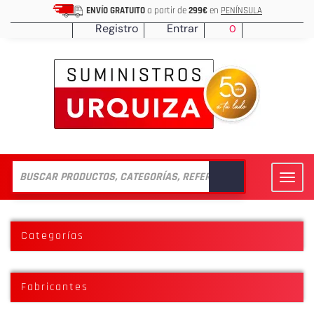
ENVÍO GRATUITO
a partir de
299€
en
PENÍNSULA
Registro
Entrar
0
Toggl
navig
Categorías
Fabricantes