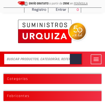
ENVÍO GRATUITO
a partir de
299€
en
PENÍNSULA
Registro
Entrar
0
Toggl
navig
Categorías
Fabricantes