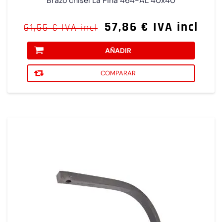
Brazo chisel La Piña 464-AL 40x40
57,86 € IVA incl
61,55 € IVA incl
AÑADIR
COMPARAR