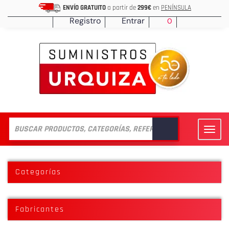
ENVÍO GRATUITO
a partir de
299€
en
PENÍNSULA
Registro
Entrar
0
Toggl
navig
Categorías
Fabricantes