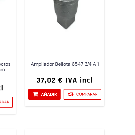
ectos
Ampliador Bellota 6547 3/4 A 1
 mm
37,02 € IVA incl
cl
AÑADIR
COMPARAR
ARAR