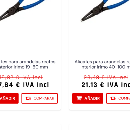
ates para arandelas rectos
Alicates para arandelas r
nterior Irimo 19-60 mm
interior Irimo 40-100
19,82 € IVA incl
23,48 € IVA incl
7,84 € IVA incl
21,13 € IVA in
AÑADIR
COMPARAR
AÑADIR
COMP