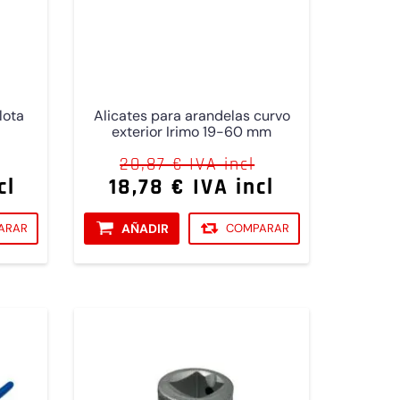
lota
Alicates para arandelas curvo
exterior Irimo 19-60 mm
20,87 € IVA incl
cl
18,78 € IVA incl
ARAR
AÑADIR
COMPARAR