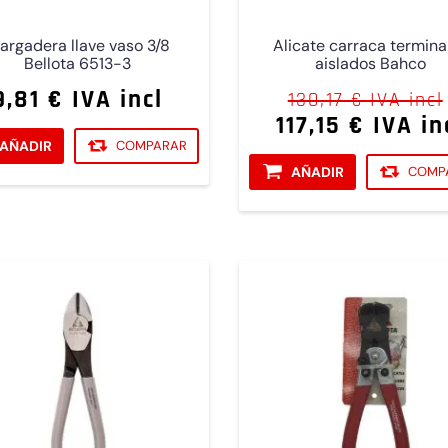
largadera llave vaso 3/8
Alicate carraca termina
Bellota 6513-3
aislados Bahco
9,81 € IVA incl
130,17 € IVA incl
117,15 € IVA in
AÑADIR
COMPARAR
AÑADIR
COMP