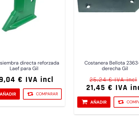
 siembra directa reforzada
Costanera Bellota 2363
Laef para Gil
derecha Gil
9,04 € IVA incl
25,24 € IVA incl
21,45 € IVA in
AÑADIR
COMPARAR
AÑADIR
COMP