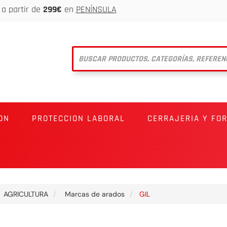
a partir de
299€
en
PENÍNSULA
ON
PROTECCION LABORAL
CERRAJERIA Y FO
AGRICULTURA
Marcas de arados
GIL