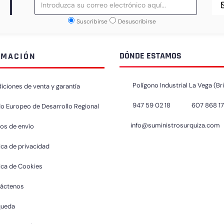
Suscribirse
Desuscribirse
DÓNDE ESTAMOS
RMACIÓN
Polígono Industrial La Vega (Br
iciones de venta y garantía
947 59 02 18
607 868 1
o Europeo de Desarrollo Regional
info@suministrosurquiza.com
os de envío
ica de privacidad
tica de Cookies
áctenos
queda