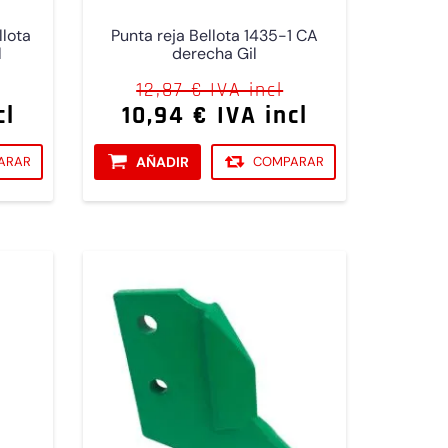
llota
Punta reja Bellota 1435-1 CA
l
derecha Gil
12,87 € IVA incl
cl
10,94 € IVA incl
ARAR
AÑADIR
COMPARAR