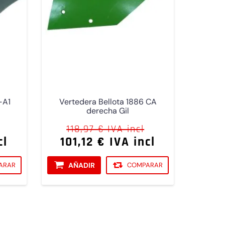
-A1
Vertedera Bellota 1886 CA
derecha Gil
118,97 € IVA incl
cl
101,12 € IVA incl
ARAR
AÑADIR
COMPARAR