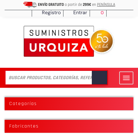
ENVÍO GRATUITO
a partir de
299€
en
PENÍNSULA
Registro
Entrar
0
Toggl
navig
Categorías
Fabricantes