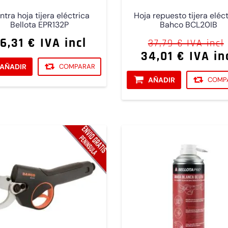
ntra hoja tijera eléctrica
Hoja repuesto tijera eléc
Bellota EPR132P
Bahco BCL20IB
6,31 € IVA incl
37,79 € IVA incl
34,01 € IVA in
AÑADIR
COMPARAR
AÑADIR
COMP