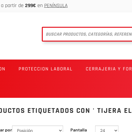
a partir de
299€
en
PENÍNSULA
ON
PROTECCION LABORAL
CERRAJERIA Y FO
DUCTOS ETIQUETADOS CON ' TIJERA EL
ar por
Pantalla