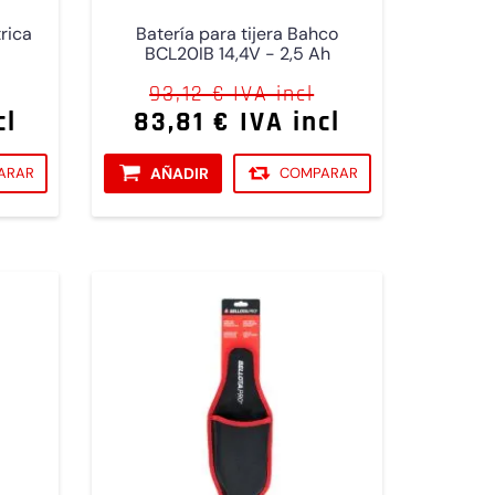
trica
Batería para tijera Bahco
BCL20IB 14,4V - 2,5 Ah
93,12 € IVA incl
cl
83,81 € IVA incl
ARAR
AÑADIR
COMPARAR