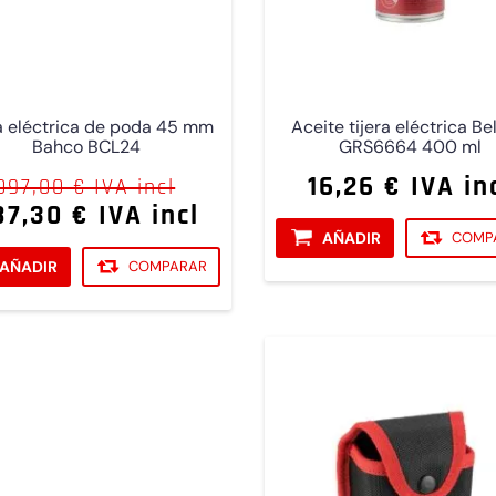
ra eléctrica de poda 45 mm
Aceite tijera eléctrica Be
Bahco BCL24
GRS6664 400 ml
16,26 € IVA in
097,00 € IVA incl
7,30 € IVA incl
AÑADIR
COMP
AÑADIR
COMPARAR