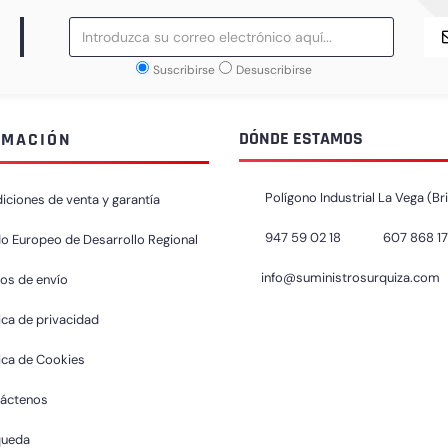
Suscribirse
Desuscribirse
DÓNDE ESTAMOS
RMACIÓN
Polígono Industrial La Vega (Br
iciones de venta y garantía
947 59 02 18
607 868 1
o Europeo de Desarrollo Regional
info@suministrosurquiza.com
os de envío
ica de privacidad
tica de Cookies
áctenos
queda