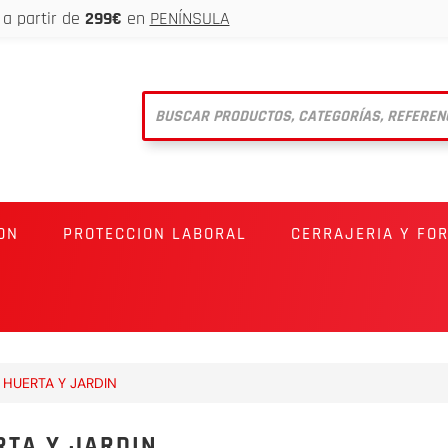
a partir de
299€
en
PENÍNSULA
ON
PROTECCION LABORAL
CERRAJERIA Y FO
HUERTA Y JARDIN
RTA Y JARDIN