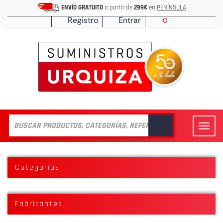
ENVÍO GRATUITO
a partir de
299€
en
PENÍNSULA
Registro
Entrar
0
Toggl
navig
Categorías
Fabricantes