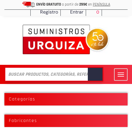
ENVÍO GRATUITO
a partir de
299€
en
PENÍNSULA
Registro
Entrar
0
Toggl
navig
Categorías
Fabricantes